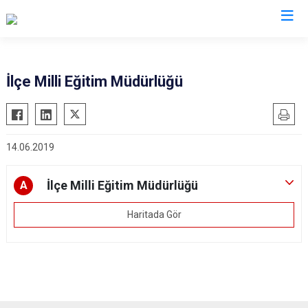
Karaman
İlçe Milli Eğitim Müdürlüğü
Ayrancı
Başyayla
14.06.2019
Ermenek
Kazımkarabekir
İlçe Milli Eğitim Müdürlüğü
A
Sarıveliler
Haritada Gör