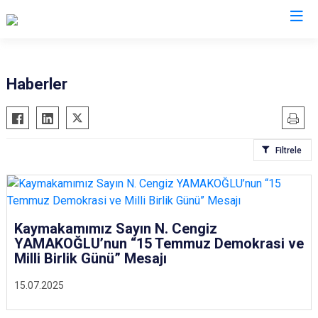
Karaman
Haberler
Ayrancı
Başyayla
Filtrele
Ermenek
Kazımkarabekir
Sarıveliler
Kaymakamımız Sayın N. Cengiz
YAMAKOĞLU’nun “15 Temmuz Demokrasi ve
Milli Birlik Günü” Mesajı
15.07.2025