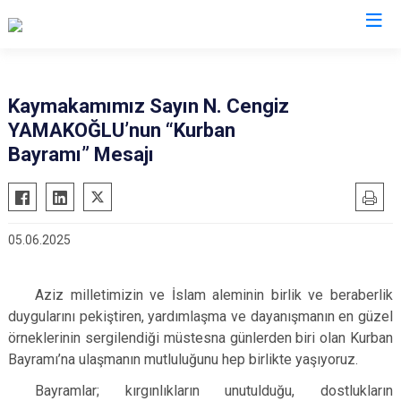
Karaman
Kaymakamımız Sayın N. Cengiz
YAMAKOĞLU’nun “Kurban
Ayrancı
Bayramı” Mesajı
Başyayla
Ermenek
Kazımkarabekir
05.06.2025
Sarıveliler
Aziz milletimizin ve İslam aleminin birlik ve beraberlik
duygularını pekiştiren, yardımlaşma ve dayanışmanın en güzel
örneklerinin sergilendiği müstesna günlerden biri olan Kurban
Bayramı’na ulaşmanın mutluluğunu hep birlikte yaşıyoruz.
Bayramlar; kırgınlıkların unutulduğu, dostlukların