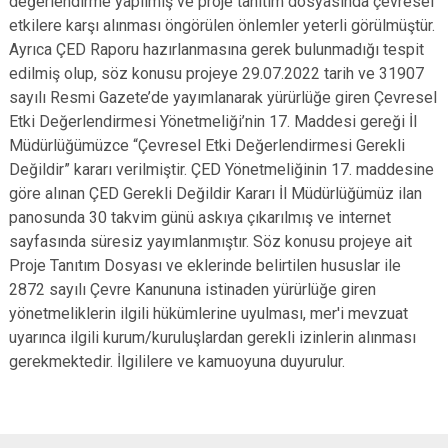
değerlendirme yapılmış ve proje tanıtım dosyasında çevresel
etkilere karşı alınması öngörülen önlemler yeterli görülmüştür.
Ayrıca ÇED Raporu hazırlanmasına gerek bulunmadığı tespit
edilmiş olup, söz konusu projeye 29.07.2022 tarih ve 31907
sayılı Resmi Gazete’de yayımlanarak yürürlüğe giren Çevresel
Etki Değerlendirmesi Yönetmeliği’nin 17. Maddesi gereği İl
Müdürlüğümüzce “Çevresel Etki Değerlendirmesi Gerekli
Değildir” kararı verilmiştir. ÇED Yönetmeliğinin 17. maddesine
göre alınan ÇED Gerekli Değildir Kararı İl Müdürlüğümüz ilan
panosunda 30 takvim günü askıya çıkarılmış ve internet
sayfasında süresiz yayımlanmıştır. Söz konusu projeye ait
Proje Tanıtım Dosyası ve eklerinde belirtilen hususlar ile
2872 sayılı Çevre Kanununa istinaden yürürlüğe giren
yönetmeliklerin ilgili hükümlerine uyulması, mer'i mevzuat
uyarınca ilgili kurum/kuruluşlardan gerekli izinlerin alınması
gerekmektedir. İlgililere ve kamuoyuna duyurulur.