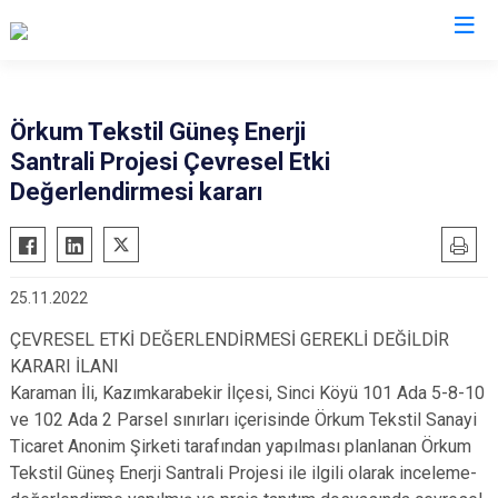
Karaman
Örkum Tekstil Güneş Enerji
Santrali Projesi Çevresel Etki
Ayrancı
Değerlendirmesi kararı
Başyayla
Ermenek
Kazımkarabekir
25.11.2022
Sarıveliler
ÇEVRESEL ETKİ DEĞERLENDİRMESİ GEREKLİ DEĞİLDİR
KARARI İLANI
Karaman İli, Kazımkarabekir İlçesi, Sinci Köyü 101 Ada 5-8-10
ve 102 Ada 2 Parsel sınırları içerisinde Örkum Tekstil Sanayi
Ticaret Anonim Şirketi tarafından yapılması planlanan Örkum
Tekstil Güneş Enerji Santrali Projesi ile ilgili olarak inceleme-